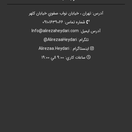
آدرس: تهران ، خيابان نواب صفوي خيابان کلهر
شماره تماس: 09101639066
آدرس ايميل:
Info@alirezaheydari.com
تلگرام: AlirezaaHeydari@
اينستاگرام : Alirezaa.Heydari
ساعات کاري: 9:00 الي 19:00