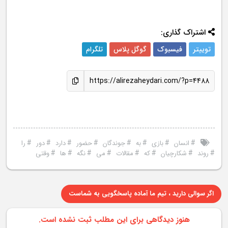
اشتراک گذاری:
توییتر
فیسبوک
گوگل پلاس
تلگرام
https://alirezaheydari.com/?p=4488
#
#
#
#
#
#
#
#
انسان
بازی
به
جوندگان
حضور
دارد
دور
را
#
#
#
#
#
#
#
#
روند
شکارچیان
که
مقالات
می
نگه
ها
وقتی
اگر سوالی دارید ، تیم ما آماده پاسخگویی به شماست
هنوز دیدگاهی برای این مطلب ثبت نشده است.