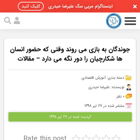
اینستاگرام مربی سگ علیرضا حیدری
کلیک کنید
جوندگان به بازی می روند وقتی که حضور انسان
ها شکارچیان را دور نگه می دارد – مقالات
صفحه اصلی
دسته بندی:
آموزش اقتصادی
مقالات سگ ها
نویسنده: علیرضا حیدری
پادکست سگ ها
0 نظر
منتشر شده در 27 تیر 1398
سمینار تهران 96
آپدیت شده در 27 تیر 1398
گواهینامه ها
Rate this post
تماس با ما