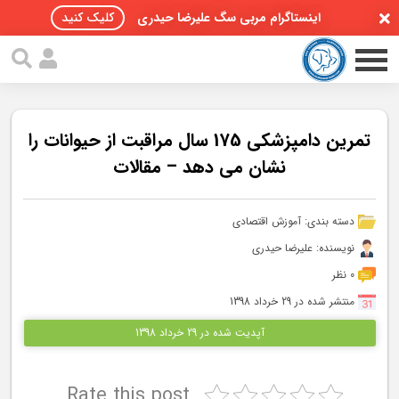
اینستاگرام مربی سگ علیرضا حیدری
کلیک کنید
تمرین دامپزشکی 175 سال مراقبت از حیوانات را
نشان می دهد – مقالات
صفحه اصلی
دسته بندی:
آموزش اقتصادی
مقالات سگ ها
نویسنده: علیرضا حیدری
پادکست سگ ها
0 نظر
منتشر شده در 29 خرداد 1398
سمینار تهران 96
آپدیت شده در 29 خرداد 1398
گواهینامه ها
Rate this post
تماس با ما