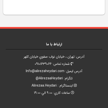
ارتباط با ما
آدرس: تهران ، خيابان نواب صفوي خيابان کلهر
شماره تماس: 09101639066
آدرس ايميل:
Info@alirezaheydari.com
تلگرام: AlirezaaHeydari@
اينستاگرام : Alirezaa.Heydari
ساعات کاري: 9:00 الي 19:00