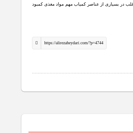
اغلب در بسیاری از عناصر کمیاب مهم مواد مغذی کمبود
https://alirezaheydari.com/?p=4744