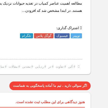
مطالعه اهمیت عناصر کمیاب در تغذیه حیوانات نزدیک به
هستند. در ابتدا مشخص شد که افزودن…
اشتراک گذاری:
توییتر
فیسبوک
گوگل پلاس
تلگرام
#
آلی
#
تفاوت
#
در
#
ردیابی
#
معدنی
#
مقالات
#
مناب
اگر سوالی دارید ، تیم ما آماده پاسخگویی به شماست
هنوز دیدگاهی برای این مطلب ثبت نشده است.