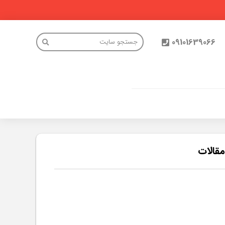
09101639066
قالات