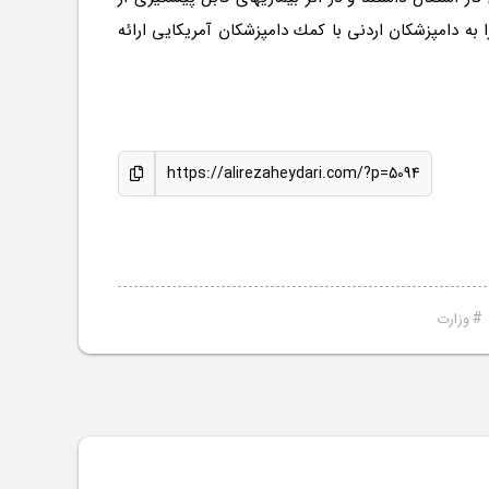
به دامپزشكان اردنی با كمك دامپزشكان آمریكایی ارائه
https://alirezaheydari.com/?p=5094
#
وزارت