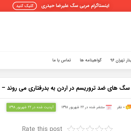
اینستاگرام مربی سگ علیرضا حیدری
کلیک کنید
ار تهران 96
گواهینامه ها
تماس با ما
سگ های ضد تروریسم در اردن به بدرفتاری می روند – م
0 نظر
منتشر شده در 22 شهریور 1398
آپدیت شده در 22 شهریور 1398
Rate this post