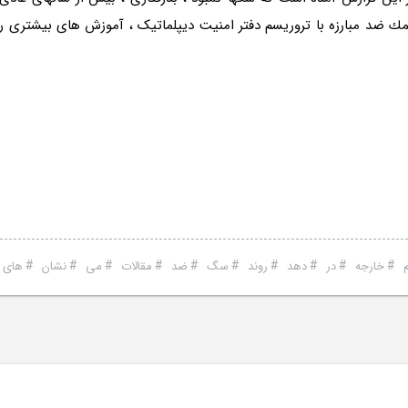
ك ضد مبارزه با تروریسم دفتر امنیت دیپلماتیک ، آموزش های بیشتری را 
#
#
#
#
#
#
#
#
#
#
خارجه
در
دهد
روند
سگ
ضد
مقالات
می
نشان
های