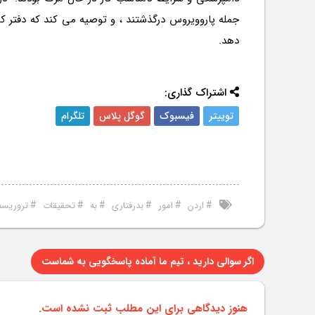
جمله پاروویروس درگذشتند ، و توصیه می كند كه دفتر كم
دهد.
اشتراک گذاری:
توییتر
فیسبوک
گوگل پلاس
تلگرام
#
#
#
#
#
#
اردن
امور
بدرفتاری
به
تحقیقات
تروریسم
اگر سوالی دارید ، تیم ما آماده پاسخگویی به شماست
هنوز دیدگاهی برای این مطلب ثبت نشده است.