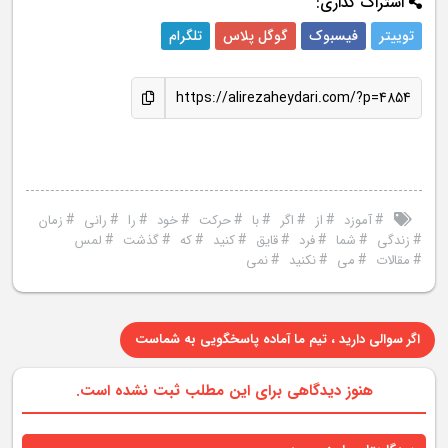
اشتراک گذاری:
توییتر
فیسبوک
گوگل پلاس
تلگرام
https://alirezaheydari.com/?p=4854
#
#
#
#
#
#
#
#
#
آموزد
از
اگر
با
حرکت
خود
را
رانی
زمان
#
#
#
#
#
#
#
#
زندگی
شما
فرد
قایق
کنید
که
گذشت
لمس
#
#
#
#
مقالات
می
نکنید
نمی
اگر سوالی دارید ، تیم ما آماده پاسخگویی به شماست
هنوز دیدگاهی برای این مطلب ثبت نشده است.