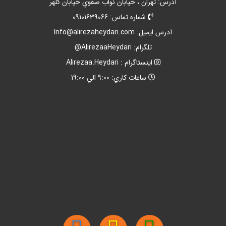
آدرس: تهران ، خيابان نواب صفوي خيابان کلهر
شماره تماس: 09101639066
آدرس ايميل:
Info@alirezaheydari.com
تلگرام: AlirezaaHeydari@
اينستاگرام : Alirezaa.Heydari
ساعات کاري: 9:00 الي 19:00