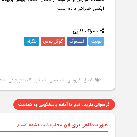
ایکس خوراکی داده است.
اشتراک گذاری:
توییتر
فیسبوک
گوگل پلاس
تلگرام
#
#
#
#
#
#
باغ
پوندی
جسمی
جگوار
دندانپزشکی
شو
اگر سوالی دارید ، تیم ما آماده پاسخگویی به شماست
هنوز دیدگاهی برای این مطلب ثبت نشده است.