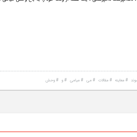
#
#
#
#
#
#
ند
معاینه
مقالات
می
میامی
و
وحش