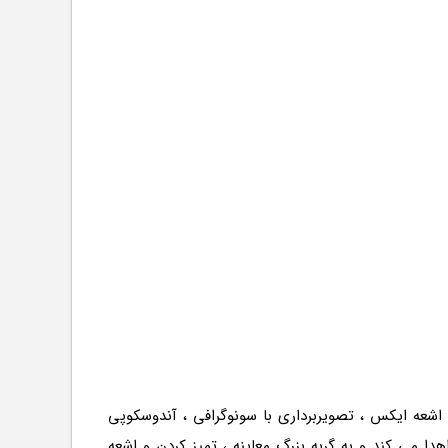
خون و ادرار ، اشعه ایکس ، تصویربرداری با سونوگرافی ، آندوسکوپی
 می کند و به گربه بزرگ معاینه ، تمیز کردن و اشعه