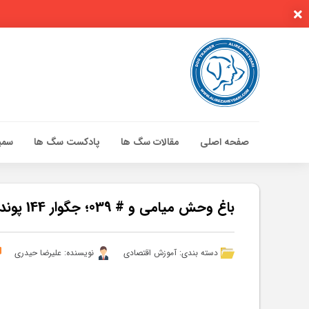
صفحه اصلی
مقالات سگ ها
پادکست سگ ها
سمین
صفحه اصلی
مقالات سگ ها
باغ وحش میامی و # 039؛ جگوار 144 پوندی معاینه جسمی ، دندانپزشکی می شوند – مقالات
پادکست سگ ها
سمینار تهران 96
دسته بندی:
آموزش اقتصادی
نویسنده: علیرضا حیدری
گواهینامه ها
تماس با ما