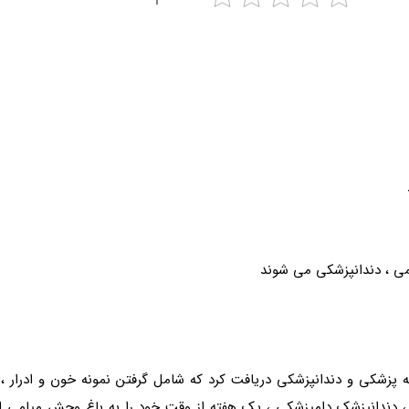
پوندی Zoo Miami این هفته معاینه پزشکی و دندانپزشکی دریافت کرد که شامل گرفتن نمونه 
 دندانپزشک دامپزشکی ، یک هفته از وقت خود را به باغ وحش میامی اهدا