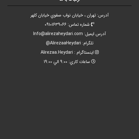
آدرس: تهران ، خيابان نواب صفوي خيابان کلهر
شماره تماس: 09101639066
آدرس ايميل:
Info@alirezaheydari.com
تلگرام: AlirezaaHeydari@
اينستاگرام : Alirezaa.Heydari
ساعات کاري: 9:00 الي 19:00