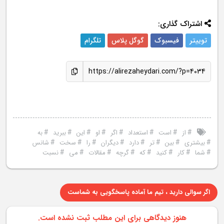
اشتراک گذاری:
توییتر
فیسبوک
گوگل پلاس
تلگرام
https://alirezaheydari.com/?p=4034
#
#
#
#
#
#
#
#
از
است
استعداد
اگر
او
این
ببرید
به
#
#
#
#
#
#
#
#
بیشتری
بین
تر
دارد
دیگران
را
سخت
شانس
#
#
#
#
#
#
#
#
شما
کار
کنید
که
گرچه
مقالات
می
نسبت
اگر سوالی دارید ، تیم ما آماده پاسخگویی به شماست
هنوز دیدگاهی برای این مطلب ثبت نشده است.