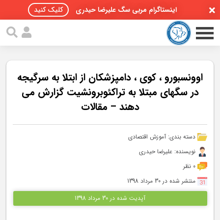
اینستاگرام مربی سگ علیرضا حیدری
کلیک کنید
اوونسبورو ، کوی ، دامپزشکان از ابتلا به سرگیجه
در سگهای مبتلا به تراکئوبرونشیت گزارش می
دهند – مقالات
صفحه اصلی
مقالات سگ ها
دسته بندی:
آموزش اقتصادی
پادکست سگ ها
نویسنده: علیرضا حیدری
0 نظر
سمینار تهران 96
منتشر شده در 30 مرداد 1398
گواهینامه ها
آپدیت شده در 30 مرداد 1398
تماس با ما