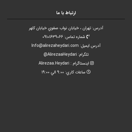
ارتباط با ما
آدرس: تهران ، خيابان نواب صفوي خيابان کلهر
شماره تماس: 09101639066
آدرس ايميل:
Info@alirezaheydari.com
تلگرام: AlirezaaHeydari@
اينستاگرام : Alirezaa.Heydari
ساعات کاري: 9:00 الي 19:00