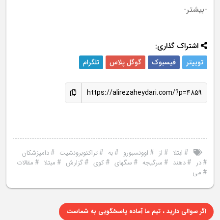
-بیشتر-
اشتراک گذاری:
توییتر
فیسبوک
گوگل پلاس
تلگرام
https://alirezaheydari.com/?p=4859
#
#
#
#
#
#
ابتلا
از
اوونسبورو
به
تراکئوبرونشیت
دامپزشکان
#
#
#
#
#
#
#
#
در
دهند
سرگیجه
سگهای
کوی
گزارش
مبتلا
مقالات
#
می
اگر سوالی دارید ، تیم ما آماده پاسخگویی به شماست