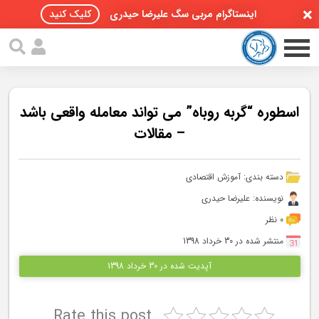
اینستاگرام مربی سگ علیرضا حیدری
کلیک کنید
اسطوره “گربه روباه” می تواند معامله واقعی باشد
– مقالات
صفحه اصلی
دسته بندی:
آموزش اقتصادی
مقالات سگ ها
نویسنده: علیرضا حیدری
پادکست سگ ها
0 نظر
منتشر شده در 30 خرداد 1398
سمینار تهران 96
آپدیت شده در 30 خرداد 1398
گواهینامه ها
Rate this post
تماس با ما