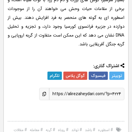
بسیار سرسبز، گوش های بزرگ و دم دم زرد با نوک سیاه است، و
برخی از مقامات حیات وحش می خواهند آن را از موجودات
اسطوره ای به گونه های منحصر به فرد افزایش دهند. بیش از
دوازده در جزیره فرانسوی کورسیا وجود دارد، و تجزیه و تحلیل
DNA نشان می دهد که این ممکن است متفاوت از گربه اروپایی و
گربه جنگل آفریقایی باشد.
اشتراک گذاری:
توییتر
فیسبوک
گوگل پلاس
تلگرام
https://alirezaheydari.com/?p=4224
#
#
#
#
#
#
#
اسطوره
باشد
تواند
روباه
گربه
معامله
مقالات