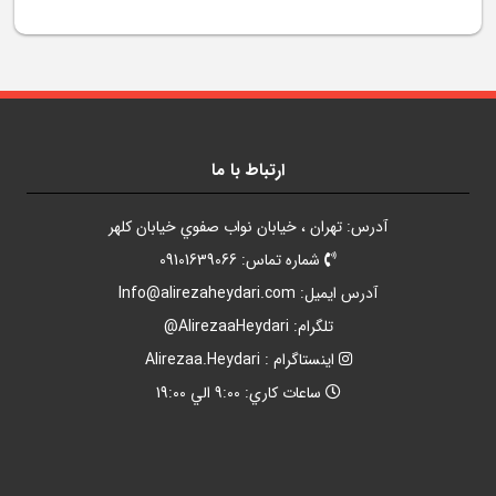
ارتباط با ما
آدرس: تهران ، خيابان نواب صفوي خيابان کلهر
شماره تماس: 09101639066
آدرس ايميل:
Info@alirezaheydari.com
تلگرام: AlirezaaHeydari@
اينستاگرام : Alirezaa.Heydari
ساعات کاري: 9:00 الي 19:00