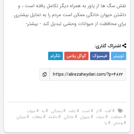
نقش سگ ها از یاور به همراه دیگر تکامل یافته است ، و
داشتن حیوان خانگی ممکن است مردم را به تمایل بیشتری
برای محافظت از حیوانات وحشی تبدیل کند - بیشتر-
اشتراک گذاری:
توییتر
فیسبوک
گوگل پلاس
تلگرام
https://alirezaheydari.com/?p=4872
#
#
#
#
#
#
#
آفت
از
است
باشد
بستگی
به
جواب
#
#
#
#
#
#
#
حفاظت
حیات
حیوان
خانگی
داشته
مقالات
ممکن
#
#
وحش
یا