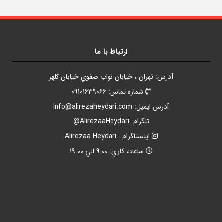
ارتباط با ما
آدرس: تهران ، خيابان نواب صفوي خيابان کلهر
شماره تماس: 09101639066
آدرس ايميل:
Info@alirezaheydari.com
تلگرام: AlirezaaHeydari@
اينستاگرام : Alirezaa.Heydari
ساعات کاري: 9:00 الي 19:00