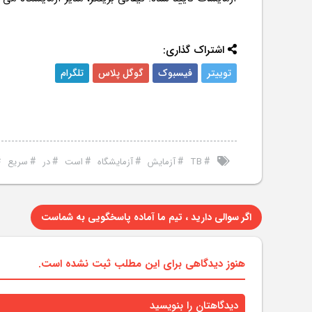
اشتراک گذاری:
توییتر
فیسبوک
گوگل پلاس
تلگرام
#
#
#
#
#
#
#
TB
آزمایش
آزمایشگاه
است
در
سریع
اگر سوالی دارید ، تیم ما آماده پاسخگویی به شماست
هنوز دیدگاهی برای این مطلب ثبت نشده است.
دیدگاهتان را بنویسید