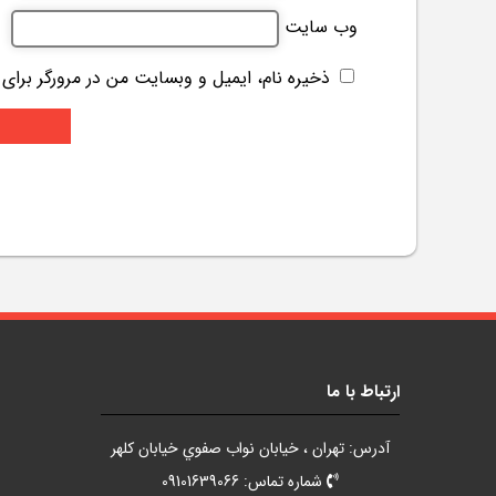
وب‌ سایت
ذخیره نام، ایمیل و وبسایت من در مرورگر برای
ارتباط با ما
آدرس: تهران ، خيابان نواب صفوي خيابان کلهر
شماره تماس: 09101639066