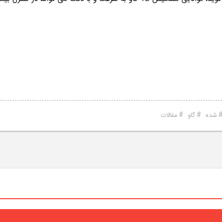
#
#
شده
گاو
مقالات