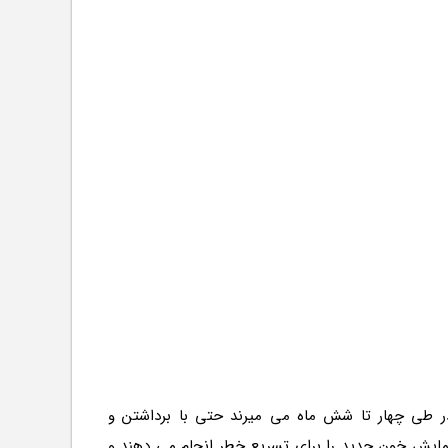
ر طی چهار تا شش ماه می میرند حتی با برداشتن و
گ سالم در پروژه Shine On Project در دانشگاه مینه سوتا یک آزمایش خون جدید را برای تسریع خطر انجام می دهند و