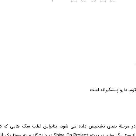
در مرحلۀ بعدی تشخیص داده می شود، بنابراین اغلب سگ هایی که د
شیمیدرمانی جان می دهند. دکتر مدیانو می گوید بیش از 200 س