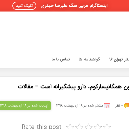
اینستاگرام مربی سگ علیرضا حیدری
کلیک کنید
ار تهران 96
گواهینامه ها
تماس با ما
ن همگانیسارکوم، دارو پیشگیرانه است – مقالات
0 نظر
منتشر شده در 18 اردیبهشت 1398
آپدیت شده در 18 اردیبهشت 1398
Rate this post