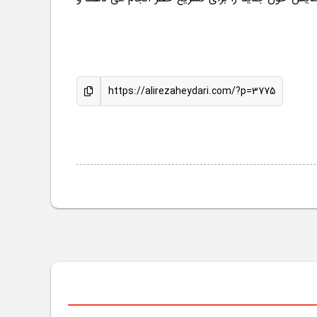
https://alirezaheydari.com/?p=3775