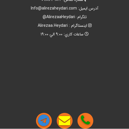
آدرس ايميل:
Info@alirezaheydari.com
تلگرام: AlirezaaHeydari@
اينستاگرام : Alirezaa.Heydari
ساعات کاري: 9:00 الي 19:00