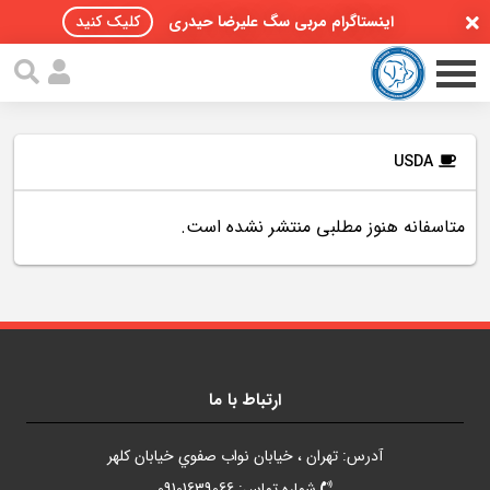
اینستاگرام مربی سگ علیرضا حیدری
کلیک کنید
USDA
متاسفانه هنوز مطلبی منتشر نشده است.
صفحه اصلی
مقالات سگ ها
پادکست سگ ها
سمینار تهران 96
ارتباط با ما
گواهینامه ها
آدرس: تهران ، خيابان نواب صفوي خيابان کلهر
تماس با ما
شماره تماس: 09101639066