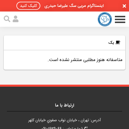
اینستاگرام مربی سگ علیرضا حیدری
کلیک کنید
یک
متاسفانه هنوز مطلبی منتشر نشده است.
صفحه اصلی
مقالات سگ ها
پادکست سگ ها
سمینار تهران 96
ارتباط با ما
گواهینامه ها
آدرس: تهران ، خيابان نواب صفوي خيابان کلهر
تماس با ما
شماره تماس: 09101639066