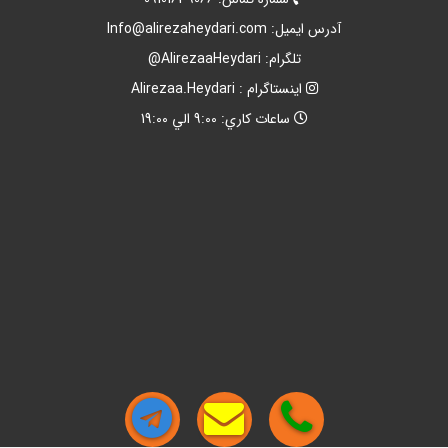
آدرس ايميل:
Info@alirezaheydari.com
تلگرام: AlirezaaHeydari@
اينستاگرام : Alirezaa.Heydari
ساعات کاري: 9:00 الي 19:00