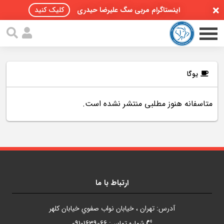
اینستاگرام مربی سگ علیرضا حیدری
کلیک کنید
یوگا
متاسفانه هنوز مطلبی منتشر نشده است.
صفحه اصلی
مقالات سگ ها
پادکست سگ ها
سمینار تهران 96
ارتباط با ما
گواهینامه ها
آدرس: تهران ، خيابان نواب صفوي خيابان کلهر
تماس با ما
شماره تماس: 09101639066