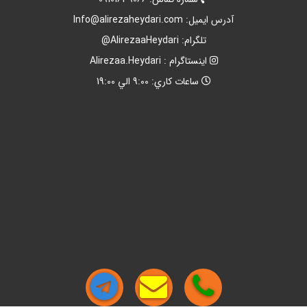
آدرس ايميل:
Info@alirezaheydari.com
تلگرام: AlirezaaHeydari@
اينستاگرام : Alirezaa.Heydari
ساعات کاري: 9:00 الي 19:00