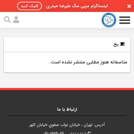
اینستاگرام مربی سگ علیرضا حیدری
کلیک کنید
یخ
متاسفانه هنوز مطلبی منتشر نشده است.
صفحه اصلی
مقالات سگ ها
پادکست سگ ها
سمینار تهران 96
ارتباط با ما
گواهینامه ها
آدرس: تهران ، خيابان نواب صفوي خيابان کلهر
تماس با ما
شماره تماس: 09101639066