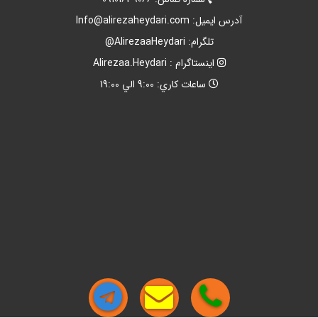
آدرس ايميل:
Info@alirezaheydari.com
تلگرام: AlirezaaHeydari@
اينستاگرام : Alirezaa.Heydari
ساعات کاري: 9:00 الي 19:00