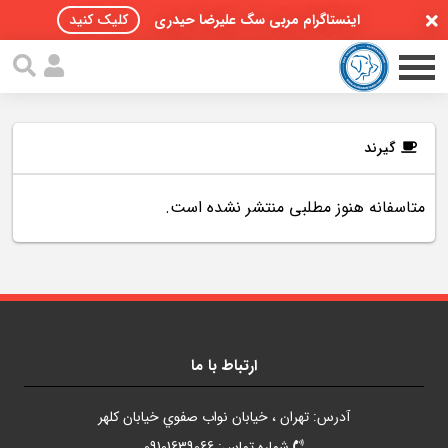
اینستاگرام مربی سگ علیرضا حیدری
کلیک کنید
گیرند
متاسفانه هنوز مطلبی منتشر نشده است.
صفحه اصلی
مقالات سگ ها
پادکست سگ ها
سمینار تهران 96
ارتباط با ما
گواهینامه ها
آدرس: تهران ، خيابان نواب صفوي خيابان کلهر
تماس با ما
شماره تماس: 09101639066