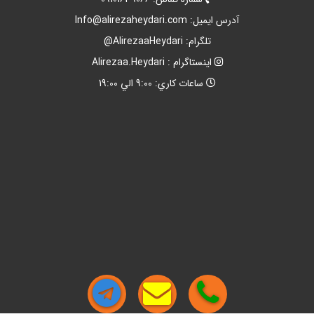
آدرس ايميل:
Info@alirezaheydari.com
تلگرام: AlirezaaHeydari@
اينستاگرام : Alirezaa.Heydari
ساعات کاري: 9:00 الي 19:00