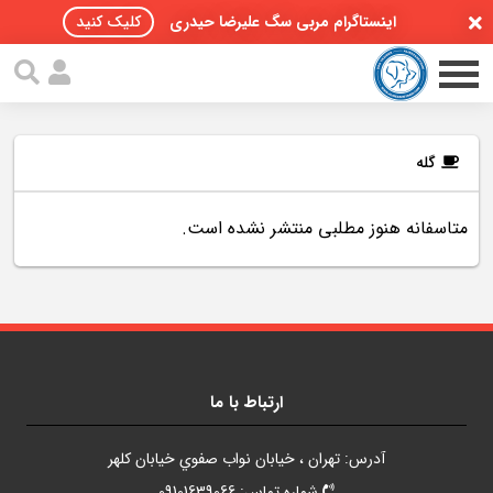
اینستاگرام مربی سگ علیرضا حیدری
کلیک کنید
گله
متاسفانه هنوز مطلبی منتشر نشده است.
صفحه اصلی
مقالات سگ ها
پادکست سگ ها
سمینار تهران 96
ارتباط با ما
گواهینامه ها
آدرس: تهران ، خيابان نواب صفوي خيابان کلهر
تماس با ما
شماره تماس: 09101639066