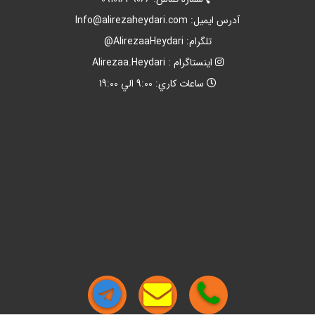
آدرس ايميل:
Info@alirezaheydari.com
تلگرام: AlirezaaHeydari@
اينستاگرام : Alirezaa.Heydari
ساعات کاري: 9:00 الي 19:00