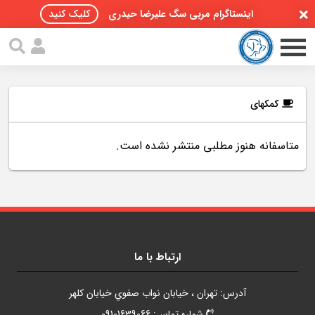
اینستاگرام مربی سگ علیرضا حیدری
کلیک کنید
کمکهای
متاسفانه هنوز مطلبی منتشر نشده است.
صفحه اصلی
مقالات سگ ها
پادکست سگ ها
سمینار تهران 96
ارتباط با ما
گواهینامه ها
آدرس: تهران ، خيابان نواب صفوي خيابان کلهر
تماس با ما
شماره تماس: 09101639066