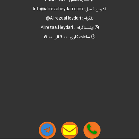
آدرس ايميل:
Info@alirezaheydari.com
تلگرام: AlirezaaHeydari@
اينستاگرام : Alirezaa.Heydari
ساعات کاري: 9:00 الي 19:00