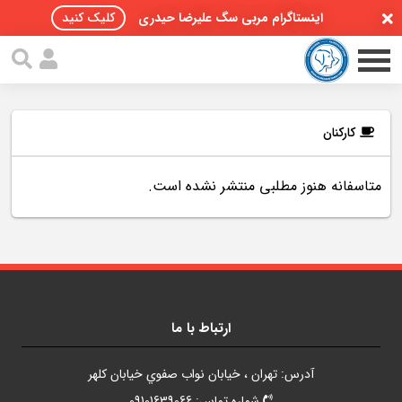
اینستاگرام مربی سگ علیرضا حیدری
کلیک کنید
کارکنان
متاسفانه هنوز مطلبی منتشر نشده است.
صفحه اصلی
مقالات سگ ها
پادکست سگ ها
سمینار تهران 96
ارتباط با ما
گواهینامه ها
آدرس: تهران ، خيابان نواب صفوي خيابان کلهر
تماس با ما
شماره تماس: 09101639066