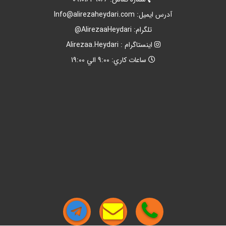
آدرس ايميل:
Info@alirezaheydari.com
تلگرام: AlirezaaHeydari@
اينستاگرام : Alirezaa.Heydari
ساعات کاري: 9:00 الي 19:00