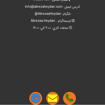
آدرس ايميل:
Info@alirezaheydari.com
تلگرام: AlirezaaHeydari@
اينستاگرام : Alirezaa.Heydari
ساعات کاري: 9:00 الي 19:00