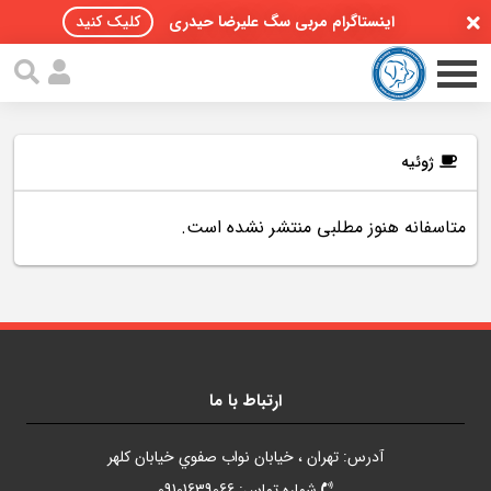
اینستاگرام مربی سگ علیرضا حیدری
کلیک کنید
ژوئیه
متاسفانه هنوز مطلبی منتشر نشده است.
صفحه اصلی
مقالات سگ ها
پادکست سگ ها
سمینار تهران 96
ارتباط با ما
گواهینامه ها
آدرس: تهران ، خيابان نواب صفوي خيابان کلهر
تماس با ما
شماره تماس: 09101639066