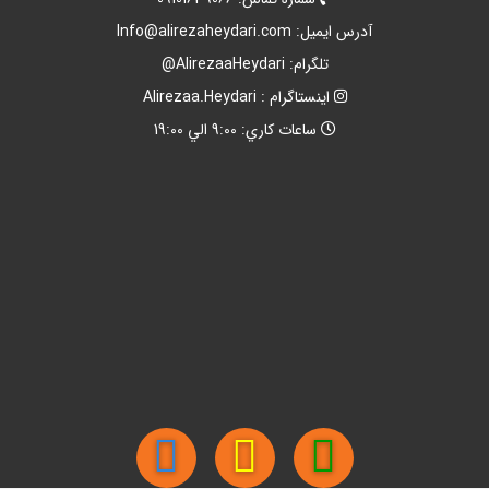
آدرس ايميل:
Info@alirezaheydari.com
تلگرام: AlirezaaHeydari@
اينستاگرام : Alirezaa.Heydari
ساعات کاري: 9:00 الي 19:00