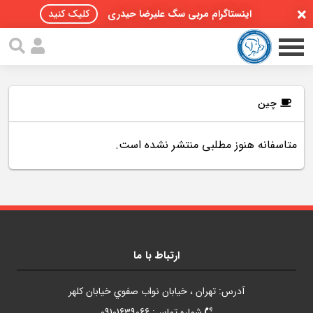
اینستاگرام مربی سگ علیرضا حیدری
کلیک کنید
چین
متاسفانه هنوز مطلبی منتشر نشده است.
صفحه اصلی
مقالات سگ ها
پادکست سگ ها
سمینار تهران 96
ارتباط با ما
گواهینامه ها
آدرس: تهران ، خيابان نواب صفوي خيابان کلهر
تماس با ما
شماره تماس: 09101639066