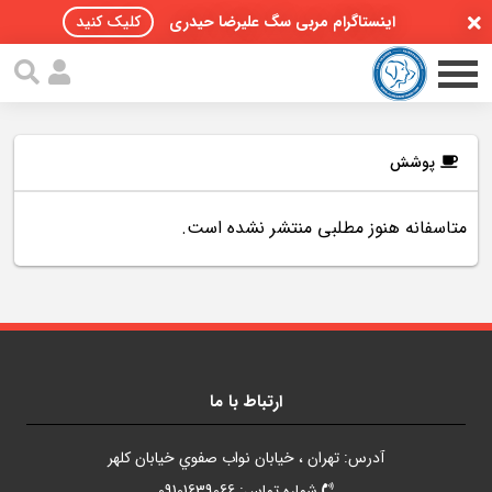
اینستاگرام مربی سگ علیرضا حیدری
کلیک کنید
پوشش
متاسفانه هنوز مطلبی منتشر نشده است.
صفحه اصلی
مقالات سگ ها
پادکست سگ ها
سمینار تهران 96
ارتباط با ما
گواهینامه ها
آدرس: تهران ، خيابان نواب صفوي خيابان کلهر
تماس با ما
شماره تماس: 09101639066