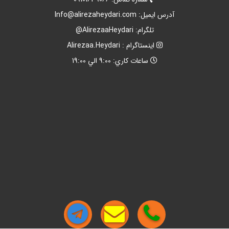
آدرس ايميل:
Info@alirezaheydari.com
تلگرام: AlirezaaHeydari@
اينستاگرام : Alirezaa.Heydari
ساعات کاري: 9:00 الي 19:00