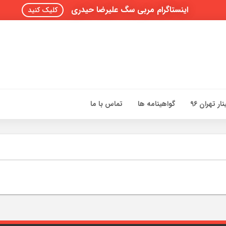
اینستاگرام مربی سگ علیرضا حیدری
کلیک کنید
ار تهران 96
گواهینامه ها
تماس با ما