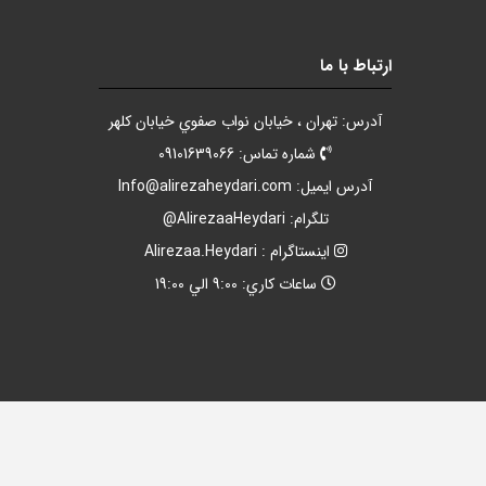
ارتباط با ما
آدرس: تهران ، خيابان نواب صفوي خيابان کلهر
شماره تماس: 09101639066
آدرس ايميل:
Info@alirezaheydari.com
تلگرام: AlirezaaHeydari@
اينستاگرام : Alirezaa.Heydari
ساعات کاري: 9:00 الي 19:00