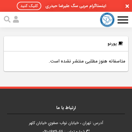
اینستاگرام مربی سگ علیرضا حیدری
کلیک کنید
پوردو
متاسفانه هنوز مطلبی منتشر نشده است.
صفحه اصلی
مقالات سگ ها
پادکست سگ ها
سمینار تهران 96
ارتباط با ما
گواهینامه ها
آدرس: تهران ، خيابان نواب صفوي خيابان کلهر
تماس با ما
شماره تماس: 09101639066