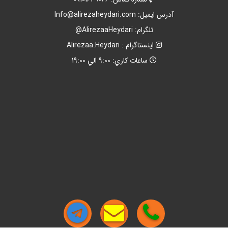
آدرس ايميل:
Info@alirezaheydari.com
تلگرام: AlirezaaHeydari@
اينستاگرام : Alirezaa.Heydari
ساعات کاري: 9:00 الي 19:00