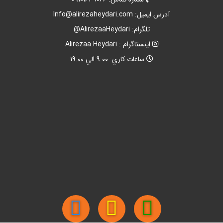
آدرس ايميل:
Info@alirezaheydari.com
تلگرام: AlirezaaHeydari@
اينستاگرام : Alirezaa.Heydari
ساعات کاري: 9:00 الي 19:00