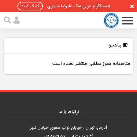
اینستاگرام مربی سگ علیرضا حیدری
کلیک کنید
پناهجو
متاسفانه هنوز مطلبی منتشر نشده است.
صفحه اصلی
مقالات سگ ها
پادکست سگ ها
سمینار تهران 96
ارتباط با ما
گواهینامه ها
آدرس: تهران ، خيابان نواب صفوي خيابان کلهر
تماس با ما
شماره تماس: 09101639066