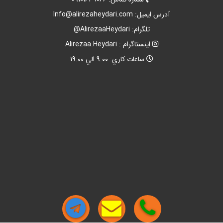
آدرس ايميل:
Info@alirezaheydari.com
تلگرام: AlirezaaHeydari@
اينستاگرام : Alirezaa.Heydari
ساعات کاري: 9:00 الي 19:00