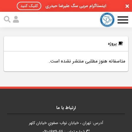
اینستاگرام مربی سگ علیرضا حیدری
کلیک کنید
پروژه
متاسفانه هنوز مطلبی منتشر نشده است.
صفحه اصلی
مقالات سگ ها
پادکست سگ ها
سمینار تهران 96
ارتباط با ما
گواهینامه ها
آدرس: تهران ، خيابان نواب صفوي خيابان کلهر
تماس با ما
شماره تماس: 09101639066