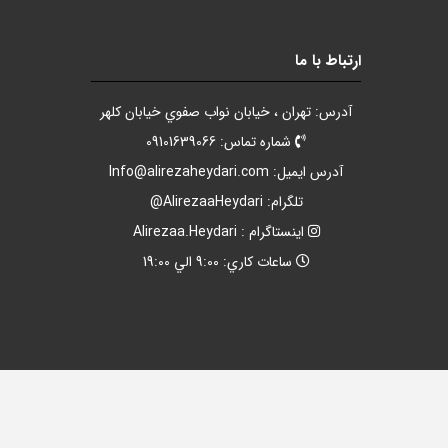
ارتباط با ما
آدرس: تهران ، خيابان نواب صفوي خيابان کلهر
شماره تماس: 09101639066
آدرس ايميل:
Info@alirezaheydari.com
تلگرام: AlirezaaHeydari@
اينستاگرام : Alirezaa.Heydari
ساعات کاري: 9:00 الي 19:00