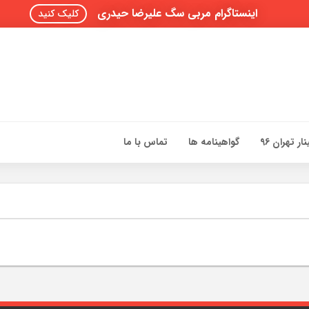
اینستاگرام مربی سگ علیرضا حیدری
کلیک کنید
ار تهران 96
گواهینامه ها
تماس با ما