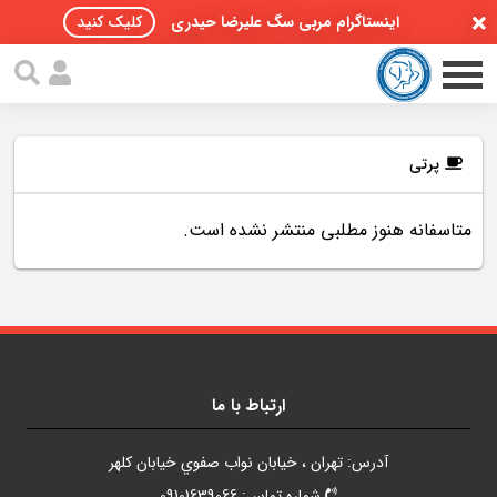
اینستاگرام مربی سگ علیرضا حیدری
کلیک کنید
پرتی
متاسفانه هنوز مطلبی منتشر نشده است.
صفحه اصلی
مقالات سگ ها
پادکست سگ ها
سمینار تهران 96
ارتباط با ما
گواهینامه ها
آدرس: تهران ، خيابان نواب صفوي خيابان کلهر
تماس با ما
شماره تماس: 09101639066