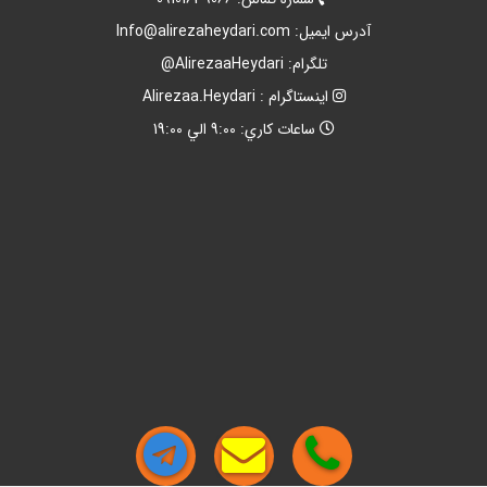
آدرس ايميل:
Info@alirezaheydari.com
تلگرام: AlirezaaHeydari@
اينستاگرام : Alirezaa.Heydari
ساعات کاري: 9:00 الي 19:00