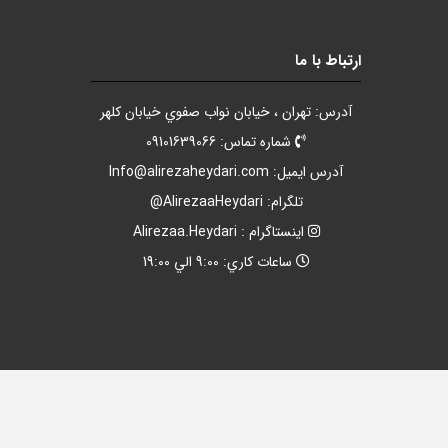
ارتباط با ما
آدرس: تهران ، خيابان نواب صفوي خيابان کلهر
شماره تماس: 09101639066
آدرس ايميل:
Info@alirezaheydari.com
تلگرام: AlirezaaHeydari@
اينستاگرام : Alirezaa.Heydari
ساعات کاري: 9:00 الي 19:00