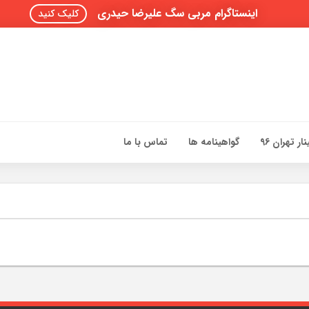
اینستاگرام مربی سگ علیرضا حیدری
کلیک کنید
ار تهران 96
گواهینامه ها
تماس با ما