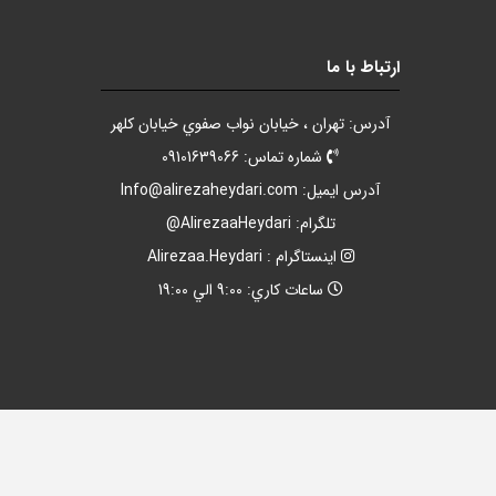
ارتباط با ما
آدرس: تهران ، خيابان نواب صفوي خيابان کلهر
شماره تماس: 09101639066
آدرس ايميل:
Info@alirezaheydari.com
تلگرام: AlirezaaHeydari@
اينستاگرام : Alirezaa.Heydari
ساعات کاري: 9:00 الي 19:00