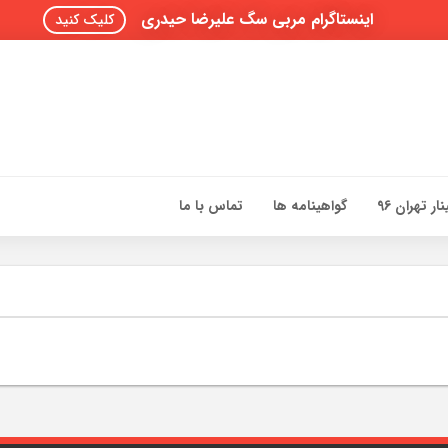
اینستاگرام مربی سگ علیرضا حیدری
کلیک کنید
ار تهران 96
گواهینامه ها
تماس با ما