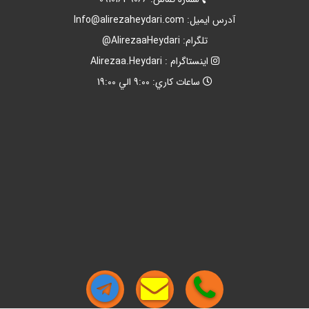
آدرس ايميل:
Info@alirezaheydari.com
تلگرام: AlirezaaHeydari@
اينستاگرام : Alirezaa.Heydari
ساعات کاري: 9:00 الي 19:00