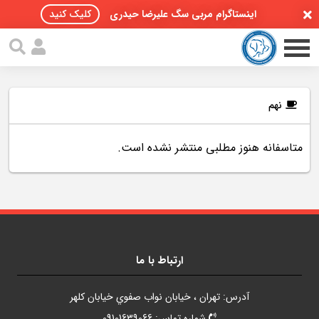
اینستاگرام مربی سگ علیرضا حیدری
کلیک کنید
نهم
متاسفانه هنوز مطلبی منتشر نشده است.
صفحه اصلی
مقالات سگ ها
پادکست سگ ها
سمینار تهران 96
ارتباط با ما
گواهینامه ها
آدرس: تهران ، خيابان نواب صفوي خيابان کلهر
تماس با ما
شماره تماس: 09101639066