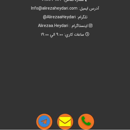
آدرس ايميل:
Info@alirezaheydari.com
تلگرام: AlirezaaHeydari@
اينستاگرام : Alirezaa.Heydari
ساعات کاري: 9:00 الي 19:00