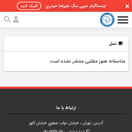
اینستاگرام مربی سگ علیرضا حیدری
کلیک کنید
نسل
متاسفانه هنوز مطلبی منتشر نشده است.
صفحه اصلی
مقالات سگ ها
پادکست سگ ها
سمینار تهران 96
ارتباط با ما
گواهینامه ها
آدرس: تهران ، خيابان نواب صفوي خيابان کلهر
تماس با ما
شماره تماس: 09101639066