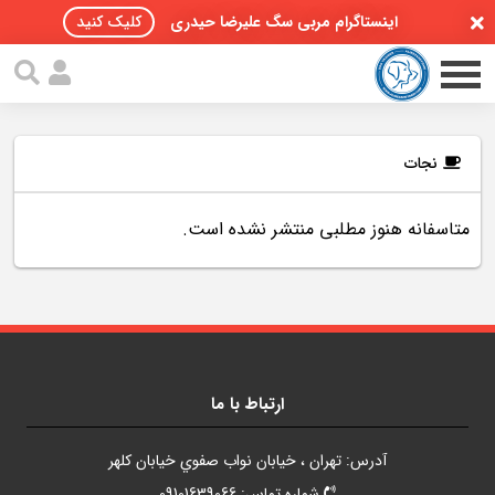
اینستاگرام مربی سگ علیرضا حیدری
کلیک کنید
نجات
متاسفانه هنوز مطلبی منتشر نشده است.
صفحه اصلی
مقالات سگ ها
پادکست سگ ها
سمینار تهران 96
ارتباط با ما
گواهینامه ها
آدرس: تهران ، خيابان نواب صفوي خيابان کلهر
تماس با ما
شماره تماس: 09101639066