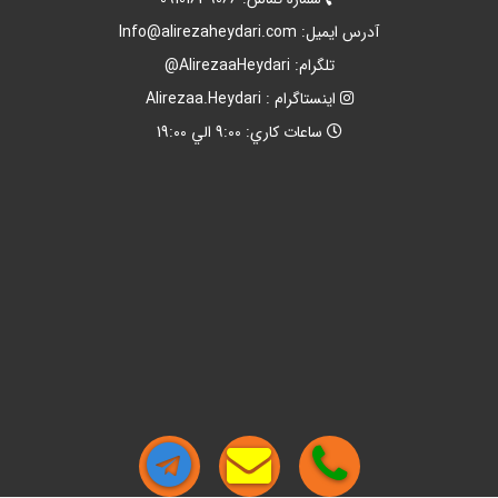
آدرس ايميل:
Info@alirezaheydari.com
تلگرام: AlirezaaHeydari@
اينستاگرام : Alirezaa.Heydari
ساعات کاري: 9:00 الي 19:00