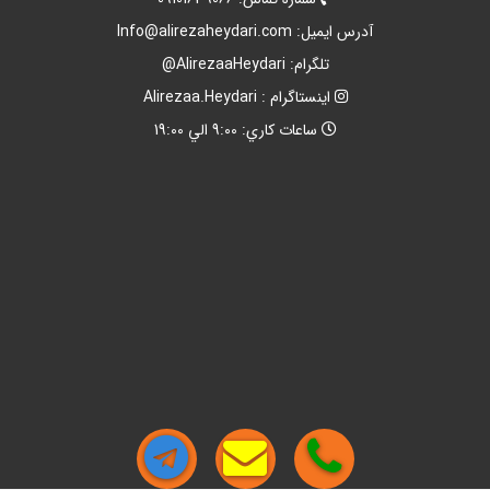
آدرس ايميل:
Info@alirezaheydari.com
تلگرام: AlirezaaHeydari@
اينستاگرام : Alirezaa.Heydari
ساعات کاري: 9:00 الي 19:00