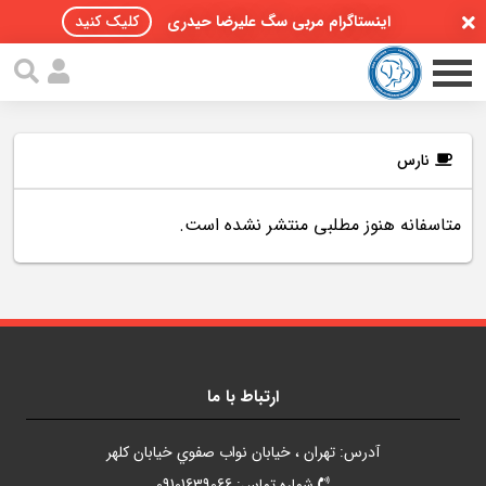
اینستاگرام مربی سگ علیرضا حیدری
کلیک کنید
نارس
متاسفانه هنوز مطلبی منتشر نشده است.
صفحه اصلی
مقالات سگ ها
پادکست سگ ها
سمینار تهران 96
ارتباط با ما
گواهینامه ها
آدرس: تهران ، خيابان نواب صفوي خيابان کلهر
تماس با ما
شماره تماس: 09101639066