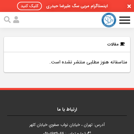
اینستاگرام مربی سگ علیرضا حیدری
کلیک کنید
مقالات
متاسفانه هنوز مطلبی منتشر نشده است.
صفحه اصلی
مقالات سگ ها
پادکست سگ ها
سمینار تهران 96
ارتباط با ما
گواهینامه ها
آدرس: تهران ، خيابان نواب صفوي خيابان کلهر
تماس با ما
شماره تماس: 09101639066