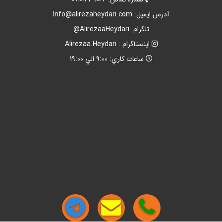
آدرس ايميل:
Info@alirezaheydari.com
تلگرام: AlirezaaHeydari@
اينستاگرام : Alirezaa.Heydari
ساعات کاري: 9:00 الي 19:00