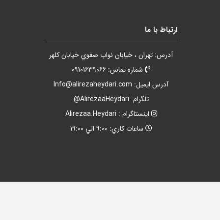
ارتباط با ما
آدرس: تهران ، خيابان نواب صفوي خيابان کلهر
شماره تماس: 09101639066
آدرس ايميل:
Info@alirezaheydari.com
تلگرام: AlirezaaHeydari@
اينستاگرام : Alirezaa.Heydari
ساعات کاري: 9:00 الي 19:00