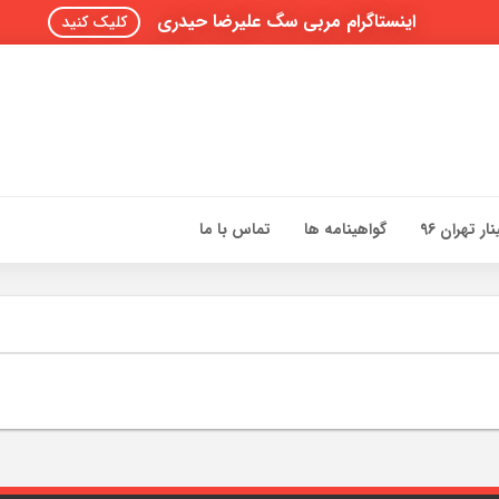
اینستاگرام مربی سگ علیرضا حیدری
کلیک کنید
ار تهران 96
گواهینامه ها
تماس با ما