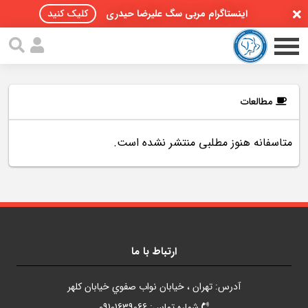
اینستاگرام مربی سگ علیرضا حیدری
کلیک کنید
مطالعات
متاسفانه هنوز مطلبی منتشر نشده است.
صفحه اصلی
مقالات سگ ها
پادکست سگ ها
سمینار تهران 96
ارتباط با ما
گواهینامه ها
آدرس: تهران ، خيابان نواب صفوي خيابان کلهر
تماس با ما
شماره تماس: 09101639066