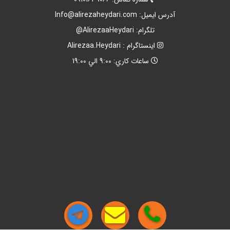
آدرس ايميل:
Info@alirezaheydari.com
تلگرام: AlirezaaHeydari@
اينستاگرام : Alirezaa.Heydari
ساعات کاري: 9:00 الي 19:00