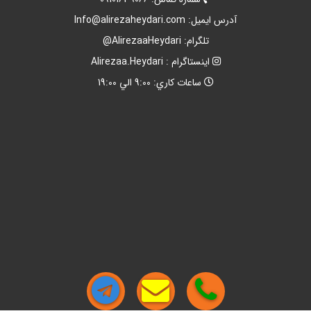
آدرس ايميل:
Info@alirezaheydari.com
تلگرام: AlirezaaHeydari@
اينستاگرام : Alirezaa.Heydari
ساعات کاري: 9:00 الي 19:00