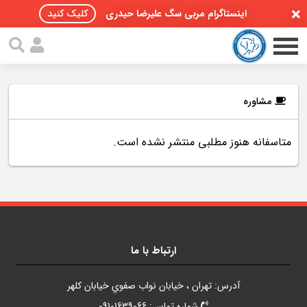
اینستاگرام مربی سگ علیرضا حیدری
کلیک کنید
مشاوره
متاسفانه هنوز مطلبی منتشر نشده است.
صفحه اصلی
مقالات سگ ها
پادکست سگ ها
سمینار تهران 96
ارتباط با ما
گواهینامه ها
آدرس: تهران ، خيابان نواب صفوي خيابان کلهر
تماس با ما
شماره تماس: 09101639066