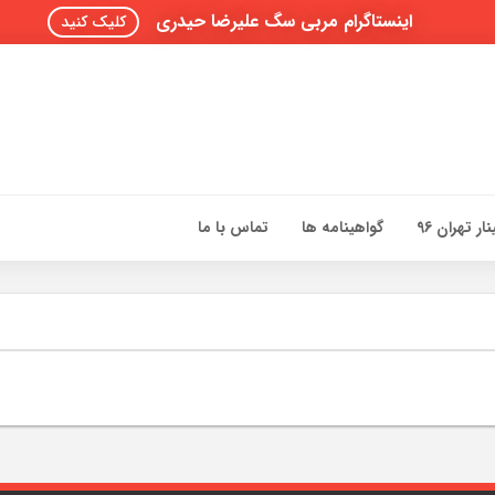
اینستاگرام مربی سگ علیرضا حیدری
کلیک کنید
ار تهران 96
گواهینامه ها
تماس با ما