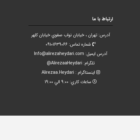
ارتباط با ما
آدرس: تهران ، خيابان نواب صفوي خيابان کلهر
شماره تماس: 09101639066
آدرس ايميل:
Info@alirezaheydari.com
تلگرام: AlirezaaHeydari@
اينستاگرام : Alirezaa.Heydari
ساعات کاري: 9:00 الي 19:00