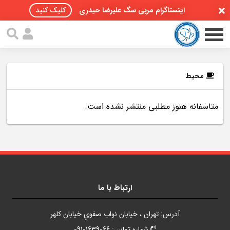
اینستاگرام مربی سگ علیرضا حیدری
کلیک کنید
محیط
متاسفانه هنوز مطلبی منتشر نشده است.
صفحه اصلی
مقالات سگ ها
پادکست سگ ها
سمینار تهران 96
ارتباط با ما
گواهینامه ها
آدرس: تهران ، خيابان نواب صفوي خيابان کلهر
تماس با ما
شماره تماس: 09101639066