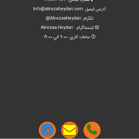
آدرس ايميل:
Info@alirezaheydari.com
تلگرام: AlirezaaHeydari@
اينستاگرام : Alirezaa.Heydari
ساعات کاري: 9:00 الي 19:00