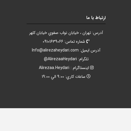
ارتباط با ما
آدرس: تهران ، خيابان نواب صفوي خيابان کلهر
شماره تماس: 09101639066
آدرس ايميل:
Info@alirezaheydari.com
تلگرام: AlirezaaHeydari@
اينستاگرام : Alirezaa.Heydari
ساعات کاري: 9:00 الي 19:00