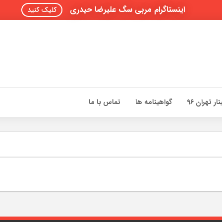
اینستاگرام مربی سگ علیرضا حیدری
کلیک کنید
ار تهران 96
گواهینامه ها
تماس با ما