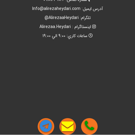
آدرس ايميل:
Info@alirezaheydari.com
تلگرام: AlirezaaHeydari@
اينستاگرام : Alirezaa.Heydari
ساعات کاري: 9:00 الي 19:00