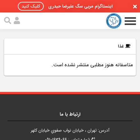
اینستاگرام مربی سگ علیرضا حیدری
کلیک کنید
غذا
متاسفانه هنوز مطلبی منتشر نشده است.
صفحه اصلی
مقالات سگ ها
پادکست سگ ها
سمینار تهران 96
ارتباط با ما
گواهینامه ها
آدرس: تهران ، خيابان نواب صفوي خيابان کلهر
تماس با ما
شماره تماس: 09101639066