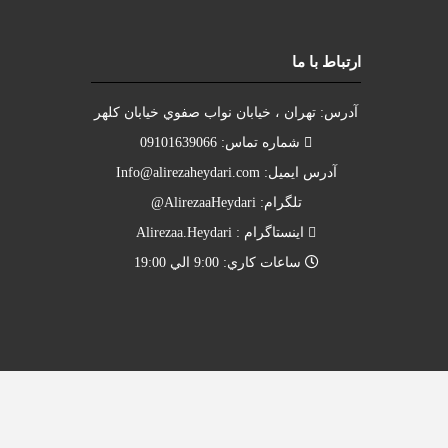
ارتباط با ما
آدرس: تهران ، خيابان نواب صفوي خيابان کلهر
شماره تماس: 09101639066
آدرس ايميل:
Info@alirezaheydari.com
تلگرام: AlirezaaHeydari@
اينستاگرام : Alirezaa.Heydari
ساعات کاري: 9:00 الي 19:00