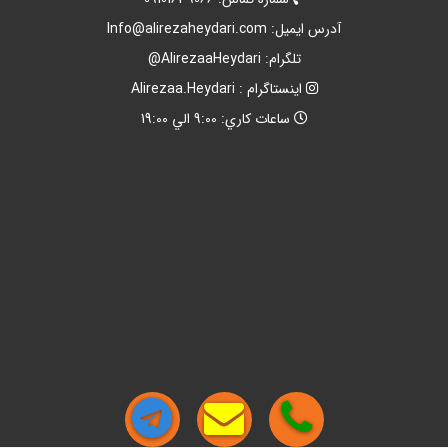
آدرس ايميل:
Info@alirezaheydari.com
تلگرام: AlirezaaHeydari@
اينستاگرام : Alirezaa.Heydari
ساعات کاري: 9:00 الي 19:00