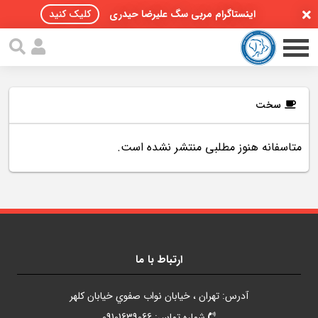
اینستاگرام مربی سگ علیرضا حیدری
کلیک کنید
سخت
متاسفانه هنوز مطلبی منتشر نشده است.
صفحه اصلی
مقالات سگ ها
پادکست سگ ها
سمینار تهران 96
ارتباط با ما
گواهینامه ها
آدرس: تهران ، خيابان نواب صفوي خيابان کلهر
تماس با ما
شماره تماس: 09101639066