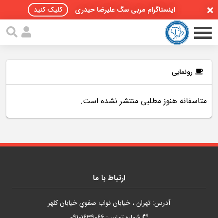
اینستاگرام مربی سگ علیرضا حیدری
کلیک کنید
رونمایی
متاسفانه هنوز مطلبی منتشر نشده است.
صفحه اصلی
مقالات سگ ها
پادکست سگ ها
سمینار تهران 96
ارتباط با ما
گواهینامه ها
آدرس: تهران ، خيابان نواب صفوي خيابان کلهر
تماس با ما
شماره تماس: 09101639066