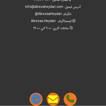
آدرس ايميل:
Info@alirezaheydari.com
تلگرام: AlirezaaHeydari@
اينستاگرام : Alirezaa.Heydari
ساعات کاري: 9:00 الي 19:00