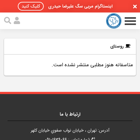
اینستاگرام مربی سگ علیرضا حیدری
کلیک کنید
روستای
متاسفانه هنوز مطلبی منتشر نشده است.
صفحه اصلی
مقالات سگ ها
پادکست سگ ها
سمینار تهران 96
ارتباط با ما
گواهینامه ها
آدرس: تهران ، خيابان نواب صفوي خيابان کلهر
تماس با ما
شماره تماس: 09101639066