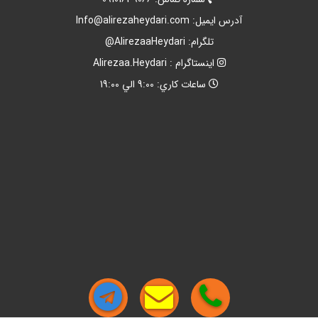
آدرس ايميل:
Info@alirezaheydari.com
تلگرام: AlirezaaHeydari@
اينستاگرام : Alirezaa.Heydari
ساعات کاري: 9:00 الي 19:00