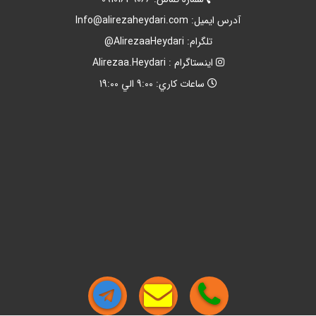
آدرس ايميل:
Info@alirezaheydari.com
تلگرام: AlirezaaHeydari@
اينستاگرام : Alirezaa.Heydari
ساعات کاري: 9:00 الي 19:00