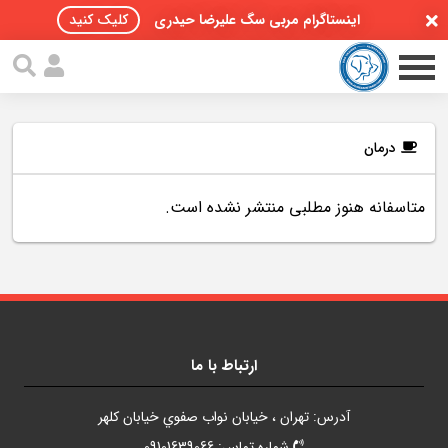
اینستاگرام مربی سگ علیرضا حیدری
کلیک کنید
درمان
متاسفانه هنوز مطلبی منتشر نشده است.
صفحه اصلی
مقالات سگ ها
پادکست سگ ها
سمینار تهران 96
ارتباط با ما
گواهینامه ها
آدرس: تهران ، خيابان نواب صفوي خيابان کلهر
تماس با ما
شماره تماس: 09101639066