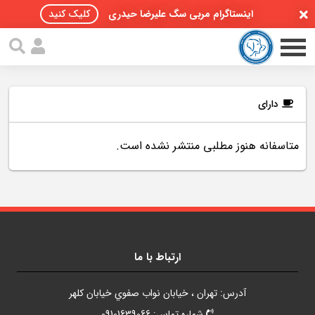
اینستاگرام مربی سگ علیرضا حیدری
کلیک کنید
دارای
متاسفانه هنوز مطلبی منتشر نشده است.
صفحه اصلی
مقالات سگ ها
پادکست سگ ها
سمینار تهران 96
ارتباط با ما
گواهینامه ها
آدرس: تهران ، خيابان نواب صفوي خيابان کلهر
تماس با ما
شماره تماس: 09101639066