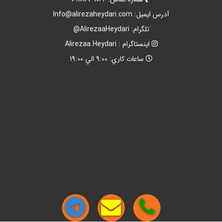
آدرس ايميل:
Info@alirezaheydari.com
تلگرام: AlirezaaHeydari@
اينستاگرام : Alirezaa.Heydari
ساعات کاري: 9:00 الي 19:00