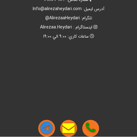
آدرس ايميل:
Info@alirezaheydari.com
تلگرام: AlirezaaHeydari@
اينستاگرام : Alirezaa.Heydari
ساعات کاري: 9:00 الي 19:00