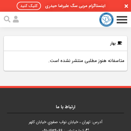
اینستاگرام مربی سگ علیرضا حیدری
کلیک کنید
بهار
متاسفانه هنوز مطلبی منتشر نشده است.
صفحه اصلی
مقالات سگ ها
پادکست سگ ها
سمینار تهران 96
ارتباط با ما
گواهینامه ها
آدرس: تهران ، خيابان نواب صفوي خيابان کلهر
تماس با ما
شماره تماس: 09101639066